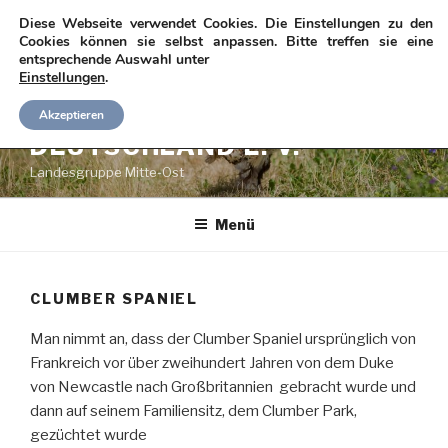
Zum
Diese Webseite verwendet Cookies. Die Einstellungen zu den
Inhalt
Cookies können sie selbst anpassen. Bitte treffen sie eine
entsprechende Auswahl unter
springen
Einstellungen
.
SPANIEL-CLUB
Akzeptieren
DEUTSCHLAND E. V.
Landesgruppe Mitte-Ost
Menü
CLUMBER SPANIEL
Man nimmt an, dass der Clumber Spaniel ursprünglich von
Frankreich vor über zweihundert Jahren von dem Duke
von Newcastle nach Großbritannien gebracht wurde und
dann auf seinem Familiensitz, dem Clumber Park,
gezüchtet wurde