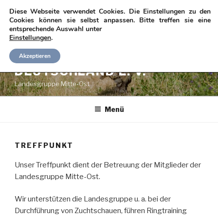
Zum
Diese Webseite verwendet Cookies. Die Einstellungen zu den
Inhalt
Cookies können sie selbst anpassen. Bitte treffen sie eine
entsprechende Auswahl unter
springen
Einstellungen
.
SPANIEL-CLUB
Akzeptieren
DEUTSCHLAND E. V.
Landesgruppe Mitte-Ost
Menü
TREFFPUNKT
Unser Treffpunkt dient der Betreuung der Mitglieder der
Landesgruppe Mitte-Ost.
Wir unterstützen die Landesgruppe u. a. bei der
Durchführung von Zuchtschauen, führen Ringtraining